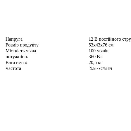
Напруга
12 В постійного стр
Розмір продукту
53х43х76 см
Місткість м'яча
100 м'ячів
потужність
360 Вт
Вага нетто
20,5 кг
Частота
~
с/м'яч
1.8
7