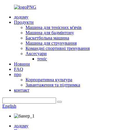
додому
Продукти
Машина для тенісних м'ячів
Машина для бадмінтону
Баскетбольна машина
Машина для струнування
Командні спортивні тренування
Аксесуари
теніс
Новини
FAQ
про
Корпоративна культура
Завантаження та підтримка
контакт
English
додому