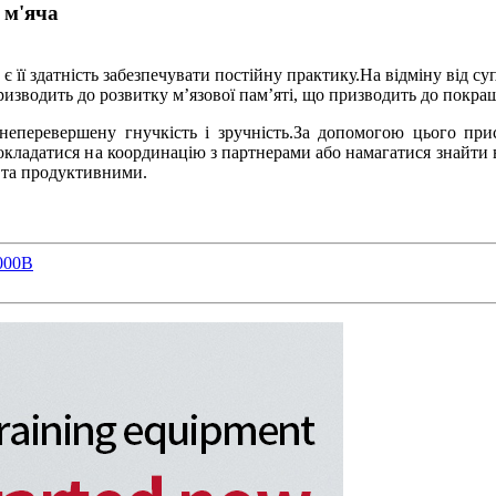
 м'яча
є її здатність забезпечувати постійну практику.На відміну від 
зводить до розвитку м’язової пам’яті, що призводить до покращ
неперевершену гнучкість і зручність.За допомогою цього пр
окладатися на координацію з партнерами або намагатися знайти 
 та продуктивними.
2000B