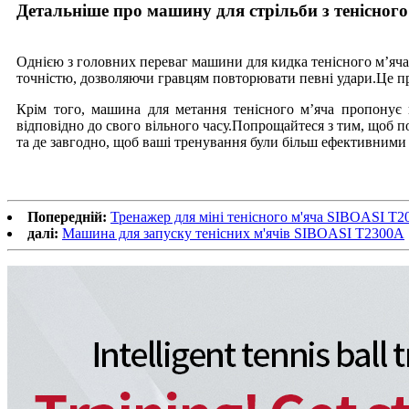
Детальніше про машину для стрільби з тенісного
Однією з головних переваг машини для кидка тенісного м’яча 
точністю, дозволяючи гравцям повторювати певні удари.Це при
Крім того, машина для метання тенісного м’яча пропонує 
відповідно до свого вільного часу.Попрощайтеся з тим, щоб п
та де завгодно, щоб ваші тренування були більш ефективними
Попередній:
Тренажер для міні тенісного м'яча SIBOASI T
далі:
Машина для запуску тенісних м'ячів SIBOASI T2300A