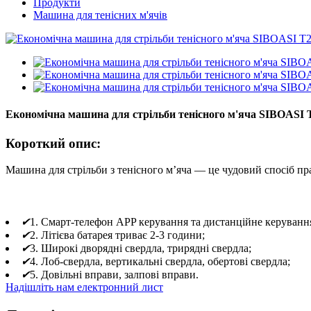
Продукти
Машина для тенісних м'ячів
Економічна машина для стрільби тенісного м'яча SIBOASI
Короткий опис:
Машина для стрільби з тенісного м’яча — це чудовий спосіб 
✔
1. Смарт-телефон APP керування та дистанційне керуванн
✔
2. Літієва батарея триває 2-3 години;
✔
3. Широкі дворядні свердла, трирядні свердла;
✔
4. Лоб-свердла, вертикальні свердла, обертові свердла;
✔
5. Довільні вправи, залпові вправи.
Надішліть нам електронний лист