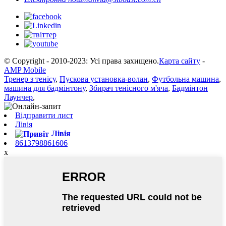
© Copyright - 2010-2023: Усі права захищено.
Карта сайту
-
AMP Mobile
Тренер з тенісу
,
Пускова установка-волан
,
Футбольна машина
,
машина для бадмінтону
,
Збирач тенісного м'яча
,
Бадмінтон
Лаунчер
,
Відправити лист
Лівія
Лівія
8613798861606
x