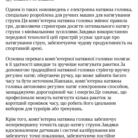
Одним із таких нововведень є електронна натяжна головка,
спеціально розроблена для ручних машин для натягування
струни.Ця комп’ютерна натяжна головка змінює правила
гри, дозволяючи стрингерам досягти оптимального натягу
струни з мінімальними зусиллями.Завдяки використанню
передової технології цей пристрій усуває здогади про
натягування струн, забезпечуючи чудову продуктивність на
спортивній арені.
Основна перевага комп’ютерної натяжної головки полягає
в її здатності швидше та зручніше натягувати ракетки.За
допомогою традиційної натяжної головки стрінгер вручну
регулює натяг, обертаючи ручку, що може зайняти багато
часу та бути неточним.Навпаки, комп’ютерна натяжна
головка автономно регулює натяг електронним способом,
заощаджуючи дорогоцінний час і енергію.Це означає, що
професіонали можуть натягнути кілька ракеток за
коротший проміжок часу, що робить його ідеальним
вибором для турнірів або тренувань.
Крім того, комп’ютерна натяжна головка забезпечує
неперевершену точність щодо натягу струни.Завдяки
вдосконаленим датчикам і системі калібрування він
забезпечує точні показники, забезпечуючи постійне