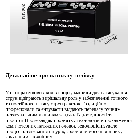
Детальніше про натяжну голівку
У світі ракеткових видів спорту машини для натягування
струн відіграють вирішальну роль у забезпеченні точного
та постійного натягу струн ракеток.Традиційно
професіонали та ентузіасти віддають перевагу ручним
натягувальним машинам завдяки їх доступності та
простоті.Проте завдяки розвитку технологій впровадження
комп’ютерних натяжних головок революціонізувало
процес натягування шнурів, зробивши його швидшим,
зручнішим і точнішим.