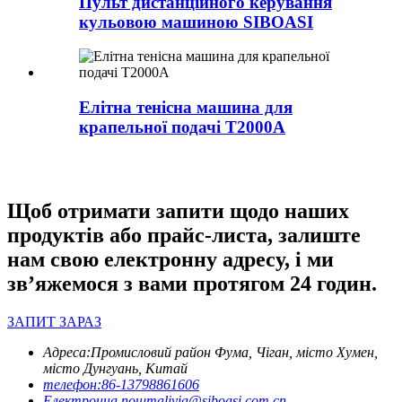
Пульт дистанційного керування
кульовою машиною SIBOASI
Елітна тенісна машина для
крапельної подачі T2000A
Щоб отримати запити щодо наших
продуктів або прайс-листа, залиште
нам свою електронну адресу, і ми
зв’яжемося з вами протягом 24 годин.
ЗАПИТ ЗАРАЗ
Адреса:
Промисловий район Фума, Чіган, місто Хумен,
місто Дунгуань, Китай
телефон:
86-13798861606
Електронна пошта
livia@siboasi.com.cn