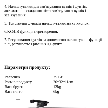
4. Налаштування для зав’язування вузлів і фунтів,
автоматичне скидання після зав’язування вузлів і
зав’язування;
5. Трирівнева функція налаштування звуку кнопок;
6.KG/LB функція перетворення;
7. Регулювання фунтів за допомогою налаштувань функції
"+", регулюється рівень з 0,1 фунта.
Параметри продукту:
P
власник
35 Вт
Розмір продукту
20
*
32*11
cm
Вага брутто
12
kg
Вага нетто
6
kg