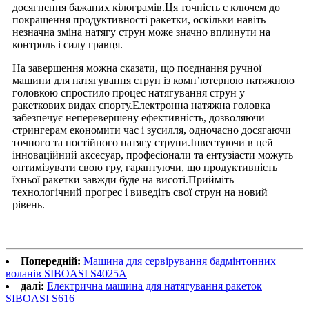
досягнення бажаних кілограмів.Ця точність є ключем до
покращення продуктивності ракетки, оскільки навіть
незначна зміна натягу струн може значно вплинути на
контроль і силу гравця.
На завершення можна сказати, що поєднання ручної
машини для натягування струн із комп’ютерною натяжною
головкою спростило процес натягування струн у
ракеткових видах спорту.Електронна натяжна головка
забезпечує неперевершену ефективність, дозволяючи
стрингерам економити час і зусилля, одночасно досягаючи
точного та постійного натягу струни.Інвестуючи в цей
інноваційний аксесуар, професіонали та ентузіасти можуть
оптимізувати свою гру, гарантуючи, що продуктивність
їхньої ракетки завжди буде на висоті.Прийміть
технологічний прогрес і виведіть свої струн на новий
рівень.
Попередній:
Машина для сервірування бадмінтонних
воланів SIBOASI S4025A
далі:
Електрична машина для натягування ракеток
SIBOASI S616