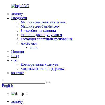
додому
Продукти
Машина для тенісних м'ячів
Машина для бадмінтону
Баскетбольна машина
Машина для струнування
Командні спортивні тренування
Аксесуари
теніс
Новини
FAQ
про
Корпоративна культура
Завантаження та підтримка
контакт
English
додому